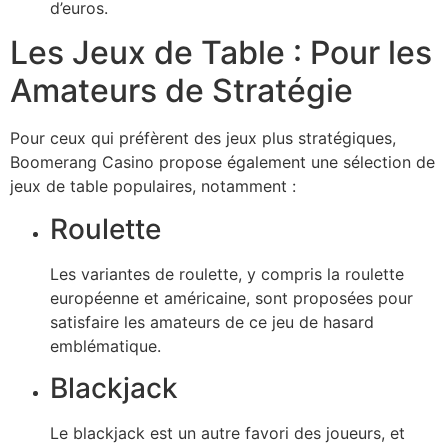
d’euros.
Les Jeux de Table : Pour les
Amateurs de Stratégie
Pour ceux qui préfèrent des jeux plus stratégiques,
Boomerang Casino propose également une sélection de
jeux de table populaires, notamment :
Roulette
Les variantes de roulette, y compris la roulette
européenne et américaine, sont proposées pour
satisfaire les amateurs de ce jeu de hasard
emblématique.
Blackjack
Le blackjack est un autre favori des joueurs, et