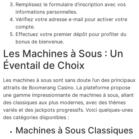
Remplissez le formulaire d’inscription avec vos
informations personnelles.
Vérifiez votre adresse e-mail pour activer votre
compte.
Effectuez votre premier dépôt pour profiter du
bonus de bienvenue.
Les Machines à Sous : Un
Éventail de Choix
Les machines à sous sont sans doute l’un des principaux
attraits de Boomerang Casino. La plateforme propose
une gamme impressionnante de machines à sous, allant
des classiques aux plus modernes, avec des thèmes
variés et des jackpots progressifs. Voici quelques-unes
des catégories disponibles :
Machines à Sous Classiques