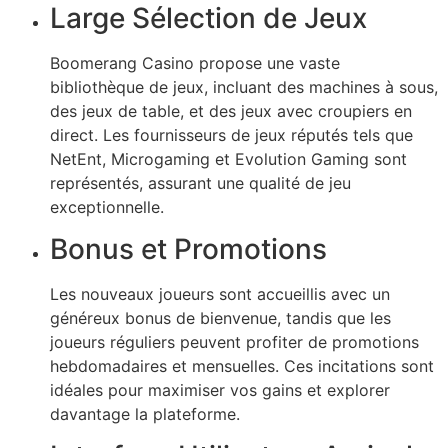
Large Sélection de Jeux
Boomerang Casino propose une vaste
bibliothèque de jeux, incluant des machines à sous,
des jeux de table, et des jeux avec croupiers en
direct. Les fournisseurs de jeux réputés tels que
NetEnt, Microgaming et Evolution Gaming sont
représentés, assurant une qualité de jeu
exceptionnelle.
Bonus et Promotions
Les nouveaux joueurs sont accueillis avec un
généreux bonus de bienvenue, tandis que les
joueurs réguliers peuvent profiter de promotions
hebdomadaires et mensuelles. Ces incitations sont
idéales pour maximiser vos gains et explorer
davantage la plateforme.