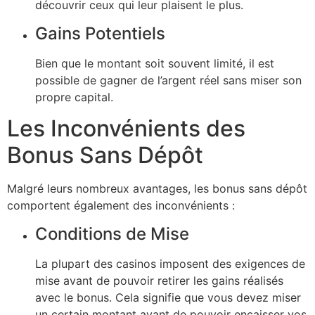
découvrir ceux qui leur plaisent le plus.
Gains Potentiels
Bien que le montant soit souvent limité, il est
possible de gagner de l’argent réel sans miser son
propre capital.
Les Inconvénients des
Bonus Sans Dépôt
Malgré leurs nombreux avantages, les bonus sans dépôt
comportent également des inconvénients :
Conditions de Mise
La plupart des casinos imposent des exigences de
mise avant de pouvoir retirer les gains réalisés
avec le bonus. Cela signifie que vous devez miser
un certain montant avant de pouvoir encaisser vos