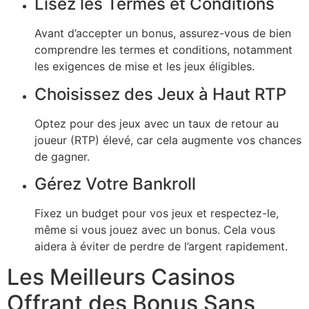
Lisez les Termes et Conditions
Avant d’accepter un bonus, assurez-vous de bien
comprendre les termes et conditions, notamment
les exigences de mise et les jeux éligibles.
Choisissez des Jeux à Haut RTP
Optez pour des jeux avec un taux de retour au
joueur (RTP) élevé, car cela augmente vos chances
de gagner.
Gérez Votre Bankroll
Fixez un budget pour vos jeux et respectez-le,
même si vous jouez avec un bonus. Cela vous
aidera à éviter de perdre de l’argent rapidement.
Les Meilleurs Casinos
Offrant des Bonus Sans