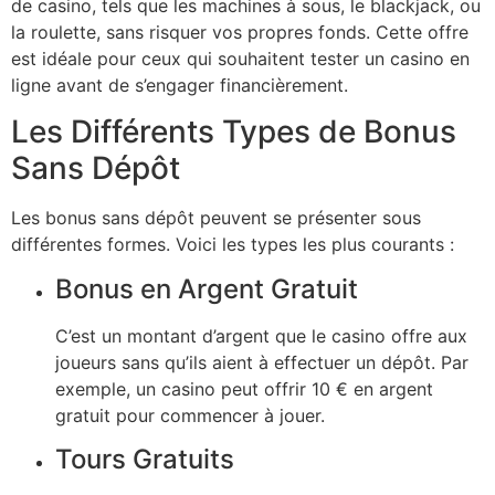
de casino, tels que les machines à sous, le blackjack, ou
la roulette, sans risquer vos propres fonds. Cette offre
est idéale pour ceux qui souhaitent tester un casino en
ligne avant de s’engager financièrement.
Les Différents Types de Bonus
Sans Dépôt
Les bonus sans dépôt peuvent se présenter sous
différentes formes. Voici les types les plus courants :
Bonus en Argent Gratuit
C’est un montant d’argent que le casino offre aux
joueurs sans qu’ils aient à effectuer un dépôt. Par
exemple, un casino peut offrir 10 € en argent
gratuit pour commencer à jouer.
Tours Gratuits