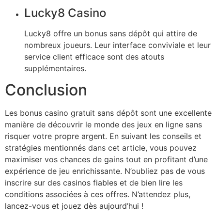
Lucky8 Casino
Lucky8 offre un bonus sans dépôt qui attire de
nombreux joueurs. Leur interface conviviale et leur
service client efficace sont des atouts
supplémentaires.
Conclusion
Les bonus casino gratuit sans dépôt sont une excellente
manière de découvrir le monde des jeux en ligne sans
risquer votre propre argent. En suivant les conseils et
stratégies mentionnés dans cet article, vous pouvez
maximiser vos chances de gains tout en profitant d’une
expérience de jeu enrichissante. N’oubliez pas de vous
inscrire sur des casinos fiables et de bien lire les
conditions associées à ces offres. N’attendez plus,
lancez-vous et jouez dès aujourd’hui !