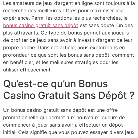
Les amateurs de jeux d’argent en ligne sont toujours à la
recherche des meilleures offres pour maximiser leur
expérience. Parmi les options les plus recherchées, le
bonus casino gratuit sans dépôt
est sans doute l’un des
plus attrayants. Ce type de bonus permet aux joueurs
de profiter de jeux sans avoir à investir d’argent de leur
propre poche. Dans cet article, nous explorerons en
profondeur ce que sont les bonus sans dépôt, comment
en bénéficier, et les meilleures stratégies pour les
utiliser efficacement.
Qu’est-ce qu’un Bonus
Casino Gratuit Sans Dépôt ?
Un bonus casino gratuit sans dépôt est une offre
promotionnelle qui permet aux nouveaux joueurs de
commencer à jouer sans avoir à effectuer un dépôt
initial. Cela signifie que vous pouvez essayer divers jeux