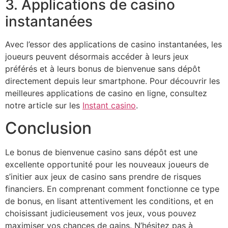
3. Applications de casino
instantanées
Avec l’essor des applications de casino instantanées, les
joueurs peuvent désormais accéder à leurs jeux
préférés et à leurs bonus de bienvenue sans dépôt
directement depuis leur smartphone. Pour découvrir les
meilleures applications de casino en ligne, consultez
notre article sur les
Instant casino
.
Conclusion
Le bonus de bienvenue casino sans dépôt est une
excellente opportunité pour les nouveaux joueurs de
s’initier aux jeux de casino sans prendre de risques
financiers. En comprenant comment fonctionne ce type
de bonus, en lisant attentivement les conditions, et en
choisissant judicieusement vos jeux, vous pouvez
maximiser vos chances de gains. N’hésitez pas à