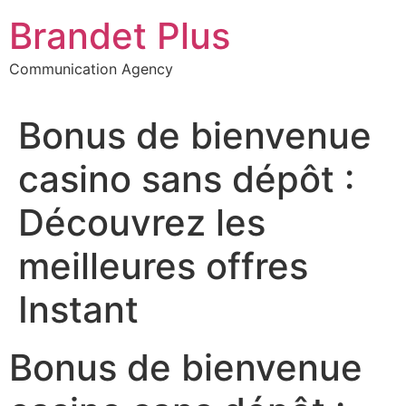
Aller
Brandet Plus
au
contenu
Communication Agency
Bonus de bienvenue
casino sans dépôt :
Découvrez les
meilleures offres
Instant
Bonus de bienvenue