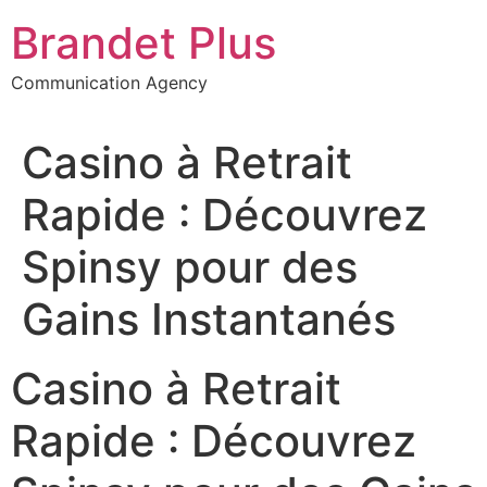
Aller
Brandet Plus
au
contenu
Communication Agency
Casino à Retrait
Rapide : Découvrez
Spinsy pour des
Gains Instantanés
Casino à Retrait
Rapide : Découvrez