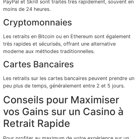
PayPal et Skrill sont traités très rapidement, souvent en
moins de 24 heures.
Cryptomonnaies
Les retraits en Bitcoin ou en Ethereum sont également
très rapides et sécurisés, offrant une alternative
moderne aux méthodes traditionnelles.
Cartes Bancaires
Les retraits sur les cartes bancaires peuvent prendre un
peu plus de temps, généralement entre 2 et 5 jours.
Conseils pour Maximiser
vos Gains sur un Casino à
Retrait Rapide
Pour profiter au maximum de votre expérience sur un