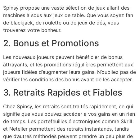
Spinsy propose une vaste sélection de jeux allant des
machines à sous aux jeux de table. Que vous soyez fan
de blackjack, de roulette ou de jeux de dés, vous
trouverez votre bonheur.
2. Bonus et Promotions
Les nouveaux joueurs peuvent bénéficier de bonus
attrayants, et les promotions régulières permettent aux
joueurs fidèles d’augmenter leurs gains. N’oubliez pas de
vérifier les conditions des bonus avant de les accepter.
3. Retraits Rapides et Fiables
Chez Spinsy, les retraits sont traités rapidement, ce qui
signifie que vous pouvez accéder à vos gains en un rien
de temps. Les portefeuilles électroniques comme Skrill
et Neteller permettent des retraits instantanés, tandis
que d’autres méthodes peuvent prendre un peu plus de