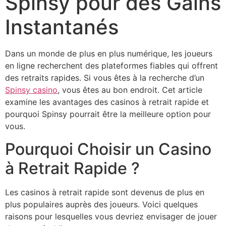
Spinsy pour des Gains
Instantanés
Dans un monde de plus en plus numérique, les joueurs
en ligne recherchent des plateformes fiables qui offrent
des retraits rapides. Si vous êtes à la recherche d’un
Spinsy casino
, vous êtes au bon endroit. Cet article
examine les avantages des casinos à retrait rapide et
pourquoi Spinsy pourrait être la meilleure option pour
vous.
Pourquoi Choisir un Casino
à Retrait Rapide ?
Les casinos à retrait rapide sont devenus de plus en
plus populaires auprès des joueurs. Voici quelques
raisons pour lesquelles vous devriez envisager de jouer