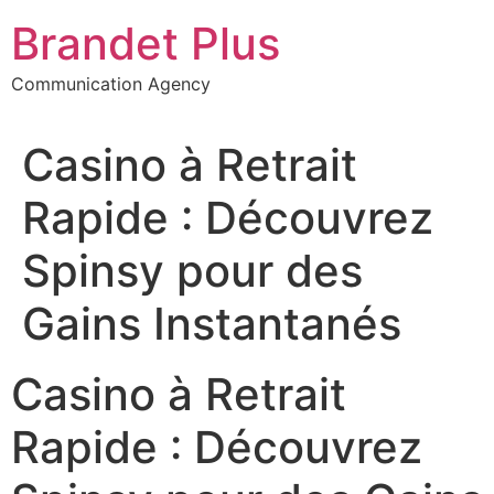
Aller
Brandet Plus
au
contenu
Communication Agency
Casino à Retrait
Rapide : Découvrez
Spinsy pour des
Gains Instantanés
Casino à Retrait
Rapide : Découvrez