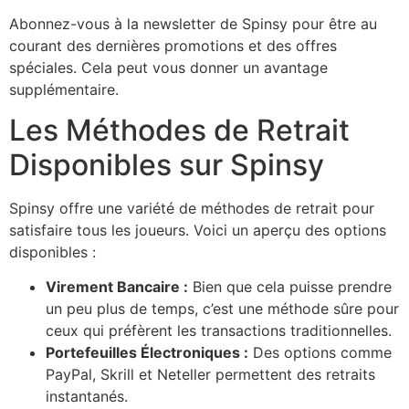
Abonnez-vous à la newsletter de Spinsy pour être au
courant des dernières promotions et des offres
spéciales. Cela peut vous donner un avantage
supplémentaire.
Les Méthodes de Retrait
Disponibles sur Spinsy
Spinsy offre une variété de méthodes de retrait pour
satisfaire tous les joueurs. Voici un aperçu des options
disponibles :
Virement Bancaire :
Bien que cela puisse prendre
un peu plus de temps, c’est une méthode sûre pour
ceux qui préfèrent les transactions traditionnelles.
Portefeuilles Électroniques :
Des options comme
PayPal, Skrill et Neteller permettent des retraits
instantanés.