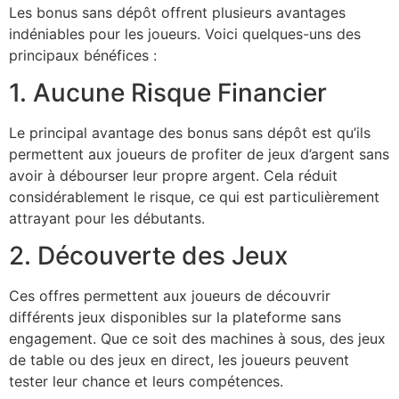
Les bonus sans dépôt offrent plusieurs avantages
indéniables pour les joueurs. Voici quelques-uns des
principaux bénéfices :
1. Aucune Risque Financier
Le principal avantage des bonus sans dépôt est qu’ils
permettent aux joueurs de profiter de jeux d’argent sans
avoir à débourser leur propre argent. Cela réduit
considérablement le risque, ce qui est particulièrement
attrayant pour les débutants.
2. Découverte des Jeux
Ces offres permettent aux joueurs de découvrir
différents jeux disponibles sur la plateforme sans
engagement. Que ce soit des machines à sous, des jeux
de table ou des jeux en direct, les joueurs peuvent
tester leur chance et leurs compétences.