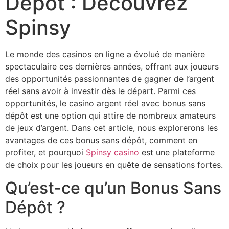
Dépôt : Découvrez
Spinsy
Le monde des casinos en ligne a évolué de manière
spectaculaire ces dernières années, offrant aux joueurs
des opportunités passionnantes de gagner de l’argent
réel sans avoir à investir dès le départ. Parmi ces
opportunités, le casino argent réel avec bonus sans
dépôt est une option qui attire de nombreux amateurs
de jeux d’argent. Dans cet article, nous explorerons les
avantages de ces bonus sans dépôt, comment en
profiter, et pourquoi
Spinsy casino
est une plateforme
de choix pour les joueurs en quête de sensations fortes.
Qu’est-ce qu’un Bonus Sans
Dépôt ?