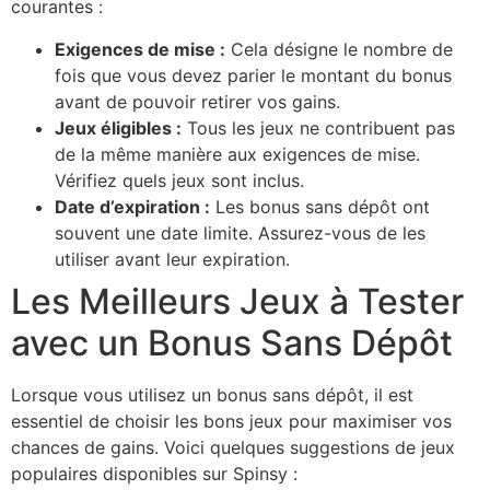
courantes :
Exigences de mise :
Cela désigne le nombre de
fois que vous devez parier le montant du bonus
avant de pouvoir retirer vos gains.
Jeux éligibles :
Tous les jeux ne contribuent pas
de la même manière aux exigences de mise.
Vérifiez quels jeux sont inclus.
Date d’expiration :
Les bonus sans dépôt ont
souvent une date limite. Assurez-vous de les
utiliser avant leur expiration.
Les Meilleurs Jeux à Tester
avec un Bonus Sans Dépôt
Lorsque vous utilisez un bonus sans dépôt, il est
essentiel de choisir les bons jeux pour maximiser vos
chances de gains. Voici quelques suggestions de jeux
populaires disponibles sur Spinsy :