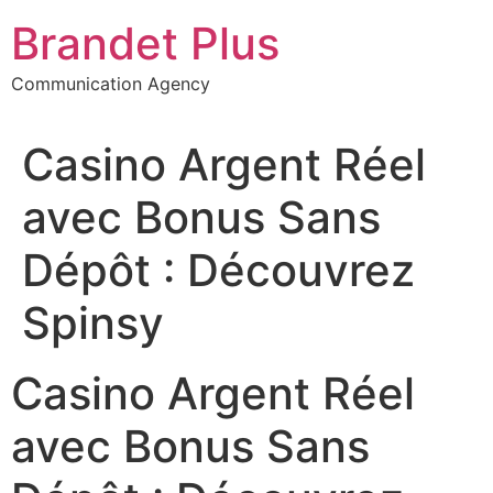
Aller
Brandet Plus
au
contenu
Communication Agency
Casino Argent Réel
avec Bonus Sans
Dépôt : Découvrez
Spinsy
Casino Argent Réel
avec Bonus Sans