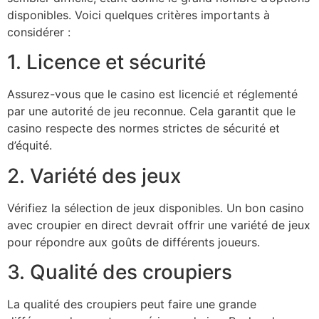
disponibles. Voici quelques critères importants à
considérer :
1. Licence et sécurité
Assurez-vous que le casino est licencié et réglementé
par une autorité de jeu reconnue. Cela garantit que le
casino respecte des normes strictes de sécurité et
d’équité.
2. Variété des jeux
Vérifiez la sélection de jeux disponibles. Un bon casino
avec croupier en direct devrait offrir une variété de jeux
pour répondre aux goûts de différents joueurs.
3. Qualité des croupiers
La qualité des croupiers peut faire une grande