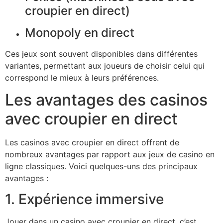
croupier en direct)
Monopoly en direct
Ces jeux sont souvent disponibles dans différentes
variantes, permettant aux joueurs de choisir celui qui
correspond le mieux à leurs préférences.
Les avantages des casinos
avec croupier en direct
Les casinos avec croupier en direct offrent de
nombreux avantages par rapport aux jeux de casino en
ligne classiques. Voici quelques-uns des principaux
avantages :
1. Expérience immersive
Jouer dans un casino avec croupier en direct, c’est