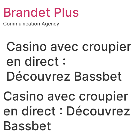
Aller
Brandet Plus
au
contenu
Communication Agency
Casino avec croupier
en direct :
Découvrez Bassbet
Casino avec croupier
en direct : Découvrez
Bassbet