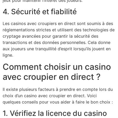
jeux pour maintenir l’intérêt des joueurs.
4. Sécurité et fiabilité
Les casinos avec croupiers en direct sont soumis à des
réglementations strictes et utilisent des technologies de
cryptage avancées pour garantir la sécurité des
transactions et des données personnelles. Cela donne
aux joueurs une tranquillité d’esprit lorsqu’ils jouent en
ligne.
Comment choisir un casino
avec croupier en direct ?
Il existe plusieurs facteurs à prendre en compte lors du
choix d’un casino avec croupier en direct. Voici
quelques conseils pour vous aider à faire le bon choix :
1. Vérifiez la licence du casino