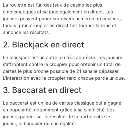
La roulette est l’un des jeux de casino les plus
emblématiques et se joue également en direct. Les
joueurs peuvent parier sur divers numéros ou couleurs,
tandis qu’un croupier en direct fait tourner la roue et
annonce les résultats.
2. Blackjack en direct
Le blackjack est un autre jeu très apprécié. Les joueurs
s’affrontent contre le croupier pour obtenir un total de
cartes le plus proche possible de 21 sans le dépasser.
L’interaction avec le croupier rend chaque partie unique.
3. Baccarat en direct
Le baccarat est un jeu de cartes classique qui a gagné
en popularité, notamment grâce à sa simplicité. Les
joueurs parient sur le résultat de la partie entre le
joueur, le banquier ou une égalité.