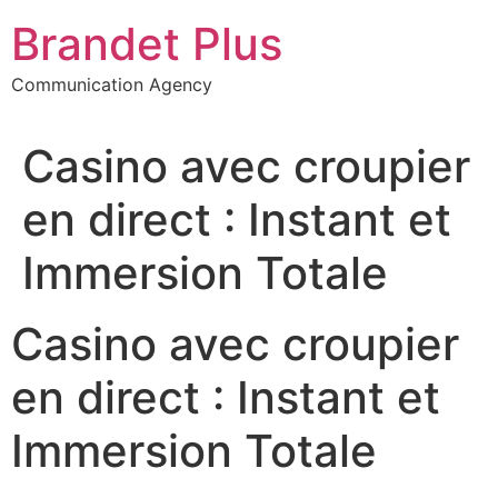
Aller
Brandet Plus
au
contenu
Communication Agency
Casino avec croupier
en direct : Instant et
Immersion Totale
Casino avec croupier
en direct : Instant et
Immersion Totale