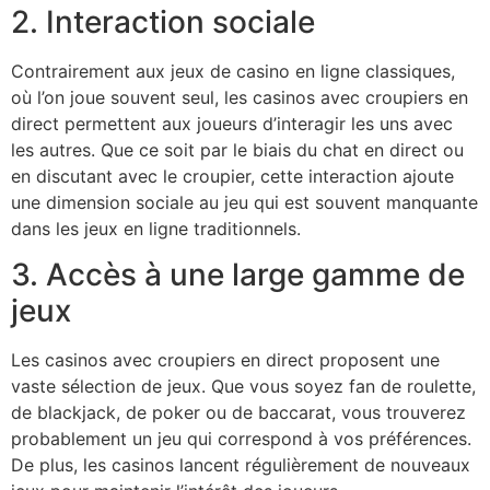
2. Interaction sociale
Contrairement aux jeux de casino en ligne classiques,
où l’on joue souvent seul, les casinos avec croupiers en
direct permettent aux joueurs d’interagir les uns avec
les autres. Que ce soit par le biais du chat en direct ou
en discutant avec le croupier, cette interaction ajoute
une dimension sociale au jeu qui est souvent manquante
dans les jeux en ligne traditionnels.
3. Accès à une large gamme de
jeux
Les casinos avec croupiers en direct proposent une
vaste sélection de jeux. Que vous soyez fan de roulette,
de blackjack, de poker ou de baccarat, vous trouverez
probablement un jeu qui correspond à vos préférences.
De plus, les casinos lancent régulièrement de nouveaux