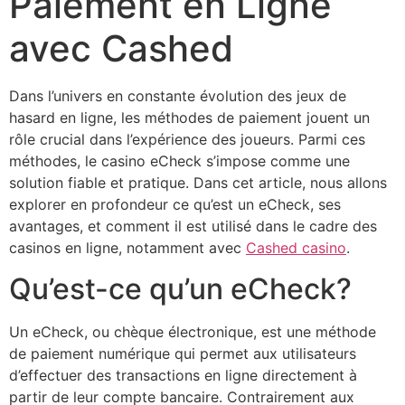
Paiement en Ligne
avec Cashed
Dans l’univers en constante évolution des jeux de
hasard en ligne, les méthodes de paiement jouent un
rôle crucial dans l’expérience des joueurs. Parmi ces
méthodes, le casino eCheck s’impose comme une
solution fiable et pratique. Dans cet article, nous allons
explorer en profondeur ce qu’est un eCheck, ses
avantages, et comment il est utilisé dans le cadre des
casinos en ligne, notamment avec
Cashed casino
.
Qu’est-ce qu’un eCheck?
Un eCheck, ou chèque électronique, est une méthode
de paiement numérique qui permet aux utilisateurs
d’effectuer des transactions en ligne directement à
partir de leur compte bancaire. Contrairement aux