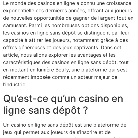
Le monde des casinos en ligne a connu une croissance
exponentielle ces dernières années, offrant aux joueurs
de nouvelles opportunités de gagner de l’argent tout en
s’amusant. Parmi les nombreuses options disponibles,
les casinos en ligne sans dépôt se distinguent par leur
capacité à attirer les joueurs, notamment grâce à des
offres généreuses et des jeux captivants. Dans cet
article, nous allons explorer les avantages et les
caractéristiques des casinos en ligne sans dépôt, tout
en mettant en lumière Betify, une plateforme qui s’est
récemment imposée comme un acteur majeur de
l’industrie.
Qu’est-ce qu’un casino en
ligne sans dépôt ?
Un casino en ligne sans dépôt est une plateforme de
jeux qui permet aux joueurs de s’inscrire et de