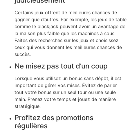
judicieusement
Certains jeux offrent de meilleures chances de
gagner que d’autres. Par exemple, les jeux de table
comme le blackjack peuvent avoir un avantage de
la maison plus faible que les machines à sous.
Faites des recherches sur les jeux et choisissez
ceux qui vous donnent les meilleures chances de
succès.
Ne misez pas tout d’un coup
Lorsque vous utilisez un bonus sans dépôt, il est
important de gérer vos mises. Évitez de parier
tout votre bonus sur un seul tour ou une seule
main. Prenez votre temps et jouez de manière
stratégique.
Profitez des promotions
régulières