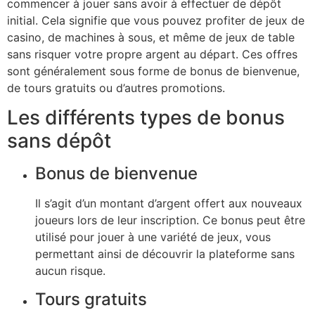
commencer à jouer sans avoir à effectuer de dépôt
initial. Cela signifie que vous pouvez profiter de jeux de
casino, de machines à sous, et même de jeux de table
sans risquer votre propre argent au départ. Ces offres
sont généralement sous forme de bonus de bienvenue,
de tours gratuits ou d’autres promotions.
Les différents types de bonus
sans dépôt
Bonus de bienvenue
Il s’agit d’un montant d’argent offert aux nouveaux
joueurs lors de leur inscription. Ce bonus peut être
utilisé pour jouer à une variété de jeux, vous
permettant ainsi de découvrir la plateforme sans
aucun risque.
Tours gratuits