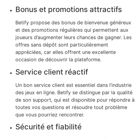
Bonus et promotions attractifs
Betify propose des bonus de bienvenue généreux
et des promotions régulières qui permettent aux
joueurs d’augmenter leurs chances de gagner. Les
offres sans dépôt sont particulièrement
appréciées, car elles offrent une excellente
occasion de découvrir la plateforme.
Service client réactif
Un bon service client est essentiel dans l’industrie
des jeux en ligne. Betify se distingue par la qualité
de son support, qui est disponible pour répondre à
toutes vos questions et résoudre tout problème
que vous pourriez rencontrer.
Sécurité et fiabilité