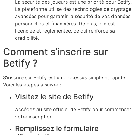
La sécurité des joueurs est une priorité pour Betify.
La plateforme utilise des technologies de cryptage
avancées pour garantir la sécurité de vos données
personnelles et financières. De plus, elle est
licenciée et réglementée, ce qui renforce sa
crédibilité.
Comment s’inscrire sur
Betify ?
S’inscrire sur Betify est un processus simple et rapide.
Voici les étapes à suivre :
Visitez le site de Betify
Accédez au site officiel de Betify pour commencer
votre inscription.
Remplissez le formulaire