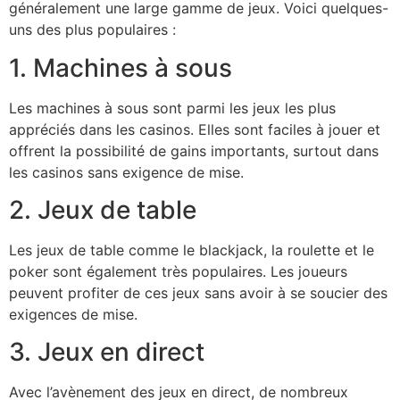
généralement une large gamme de jeux. Voici quelques-
uns des plus populaires :
1. Machines à sous
Les machines à sous sont parmi les jeux les plus
appréciés dans les casinos. Elles sont faciles à jouer et
offrent la possibilité de gains importants, surtout dans
les casinos sans exigence de mise.
2. Jeux de table
Les jeux de table comme le blackjack, la roulette et le
poker sont également très populaires. Les joueurs
peuvent profiter de ces jeux sans avoir à se soucier des
exigences de mise.
3. Jeux en direct
Avec l’avènement des jeux en direct, de nombreux