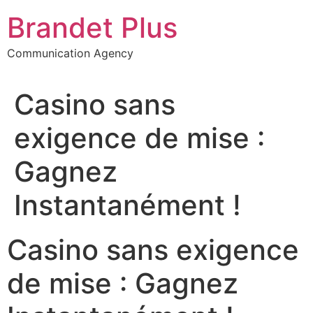
Aller
Brandet Plus
au
contenu
Communication Agency
Casino sans
exigence de mise :
Gagnez
Instantanément !
Casino sans exigence
de mise : Gagnez