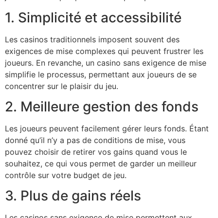
1. Simplicité et accessibilité
Les casinos traditionnels imposent souvent des
exigences de mise complexes qui peuvent frustrer les
joueurs. En revanche, un casino sans exigence de mise
simplifie le processus, permettant aux joueurs de se
concentrer sur le plaisir du jeu.
2. Meilleure gestion des fonds
Les joueurs peuvent facilement gérer leurs fonds. Étant
donné qu’il n’y a pas de conditions de mise, vous
pouvez choisir de retirer vos gains quand vous le
souhaitez, ce qui vous permet de garder un meilleur
contrôle sur votre budget de jeu.
3. Plus de gains réels
Les casinos sans exigence de mise permettent aux