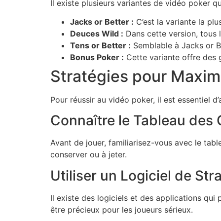
Il existe plusieurs variantes de vidéo poker q
Jacks or Better :
C’est la variante la pl
Deuces Wild :
Dans cette version, tous l
Tens or Better :
Semblable à Jacks or Be
Bonus Poker :
Cette variante offre des 
Stratégies pour Maxim
Pour réussir au vidéo poker, il est essentiel 
Connaître le Tableau des 
Avant de jouer, familiarisez-vous avec le tabl
conserver ou à jeter.
Utiliser un Logiciel de Str
Il existe des logiciels et des applications q
être précieux pour les joueurs sérieux.