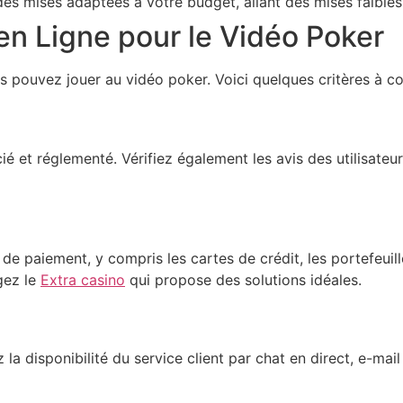
es mises adaptées à votre budget, allant des mises faibles
en Ligne pour le Vidéo Poker
s pouvez jouer au vidéo poker. Voici quelques critères à con
ié et réglementé. Vérifiez également les avis des utilisateu
 de paiement, y compris les cartes de crédit, les portefeuil
gez le
Extra casino
qui propose des solutions idéales.
z la disponibilité du service client par chat en direct, e-mai