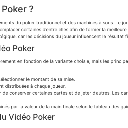
 Poker ?
éments du poker traditionnel et des machines à sous. Le jo
 remplacer certaines d’entre elles afin de former la meilleu
gique, car les décisions du joueur influencent le résultat fi
déo Poker
rement en fonction de la variante choisie, mais les princi
lectionner le montant de sa mise.
t distribuées à chaque joueur.
r de conserver certaines cartes et de jeter d’autres. Les ca
nés par la valeur de la main finale selon le tableau des gai
du Vidéo Poker