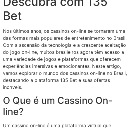
Descubra com 135
Bet
Nos últimos anos, os cassinos on-line se tornaram uma
das formas mais populares de entretenimento no Brasil.
Com a ascensão da tecnologia e a crescente aceitação
do jogo on-line, muitos brasileiros agora têm acesso a
uma variedade de jogos e plataformas que oferecem
experiências imersivas e emocionantes. Neste artigo,
vamos explorar o mundo dos cassinos on-line no Brasil,
destacando a plataforma 135 Bet e suas ofertas
incríveis.
O Que é um Cassino On-
line?
Um cassino on-line é uma plataforma virtual que