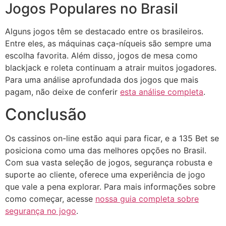
Jogos Populares no Brasil
Alguns jogos têm se destacado entre os brasileiros.
Entre eles, as máquinas caça-níqueis são sempre uma
escolha favorita. Além disso, jogos de mesa como
blackjack e roleta continuam a atrair muitos jogadores.
Para uma análise aprofundada dos jogos que mais
pagam, não deixe de conferir
esta análise completa
.
Conclusão
Os cassinos on-line estão aqui para ficar, e a 135 Bet se
posiciona como uma das melhores opções no Brasil.
Com sua vasta seleção de jogos, segurança robusta e
suporte ao cliente, oferece uma experiência de jogo
que vale a pena explorar. Para mais informações sobre
como começar, acesse
nossa guia completa sobre
segurança no jogo
.