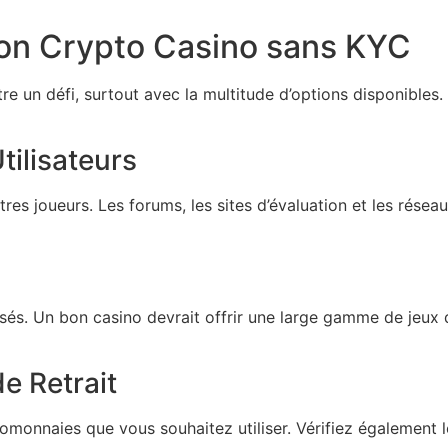
on Crypto Casino sans KYC
re un défi, surtout avec la multitude d’options disponibles
tilisateurs
utres joueurs. Les forums, les sites d’évaluation et les rése
posés. Un bon casino devrait offrir une large gamme de jeux 
e Retrait
monnaies que vous souhaitez utiliser. Vérifiez également les