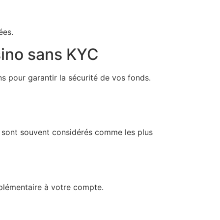
ées.
sino sans KYC
s pour garantir la sécurité de vos fonds.
s sont souvent considérés comme les plus
pplémentaire à votre compte.