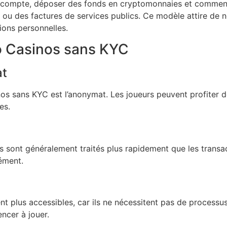
n compte, déposer des fonds en cryptomonnaies et commence
ou des factures de services publics. Ce modèle attire de n
tions personnelles.
o Casinos sans KYC
at
nos sans KYC est l’anonymat. Les joueurs peuvent profiter d
es.
 sont généralement traités plus rapidement que les transac
ément.
 plus accessibles, car ils ne nécessitent pas de processus d
ncer à jouer.