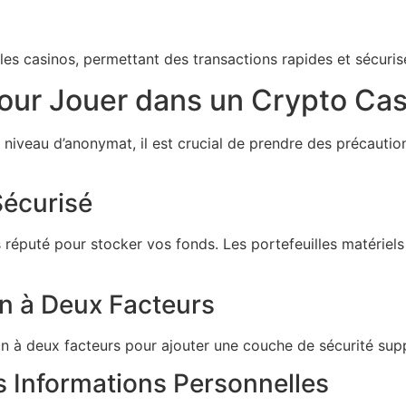
les casinos, permettant des transactions rapides et sécuris
pour Jouer dans un Crypto Ca
 niveau d’anonymat, il est crucial de prendre des précaution
 Sécurisé
 réputé pour stocker vos fonds. Les portefeuilles matériel
ion à Deux Facteurs
ation à deux facteurs pour ajouter une couche de sécurité su
s Informations Personnelles