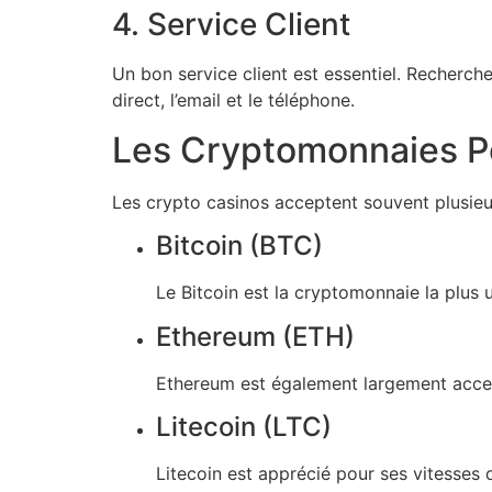
4. Service Client
Un bon service client est essentiel. Recherch
direct, l’email et le téléphone.
Les Cryptomonnaies Po
Les crypto casinos acceptent souvent plusieu
Bitcoin (BTC)
Le Bitcoin est la cryptomonnaie la plus u
Ethereum (ETH)
Ethereum est également largement accept
Litecoin (LTC)
Litecoin est apprécié pour ses vitesses d