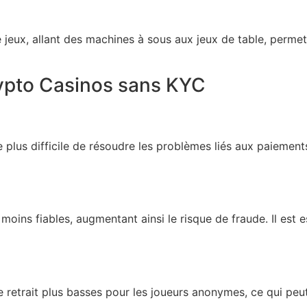
jeux, allant des machines à sous aux jeux de table, permet
ypto Casinos sans KYC
être plus difficile de résoudre les problèmes liés aux paiemen
oins fiables, augmentant ainsi le risque de fraude. Il est 
 retrait plus basses pour les joueurs anonymes, ce qui peu