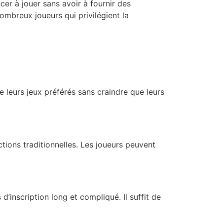
r à jouer sans avoir à fournir des
ombreux joueurs qui privilégient la
e leurs jeux préférés sans craindre que leurs
tions traditionnelles. Les joueurs peuvent
’inscription long et compliqué. Il suffit de