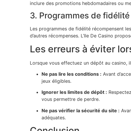
inclure des promotions hebdomadaires ou me
3. Programmes de fidélité
Les programmes de fidélité récompensent les 
d’autres récompenses. L’Ile De Casino propos
Les erreurs à éviter lo
Lorsque vous effectuez un dépôt au casino, il 
Ne pas lire les conditions :
Avant d’accep
jeux éligibles.
Ignorer les limites de dépôt :
Respectez 
vous permettre de perdre.
Ne pas vérifier la sécurité du site :
Avant
adéquates.
Conclusion