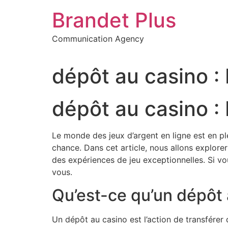
Aller
Brandet Plus
au
contenu
Communication Agency
dépôt au casino :
dépôt au casino :
Le monde des jeux d’argent en ligne est en ple
chance. Dans cet article, nous allons explorer
des expériences de jeu exceptionnelles. Si vou
vous.
Qu’est-ce qu’un dépôt 
Un dépôt au casino est l’action de transférer