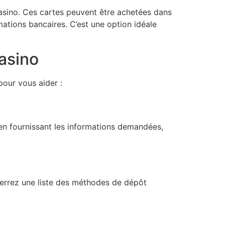
sino. Ces cartes peuvent être achetées dans
mations bancaires. C’est une option idéale
asino
pour vous aider :
 en fournissant les informations demandées,
errez une liste des méthodes de dépôt