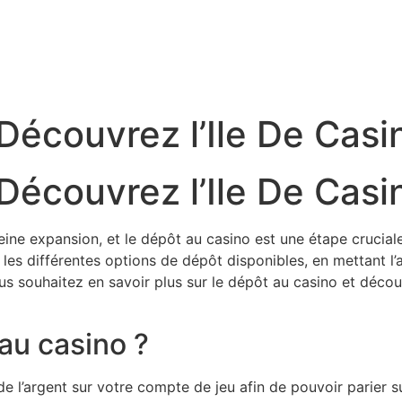
 Découvrez l’Ile De Casi
 Découvrez l’Ile De Casi
ine expansion, et le dépôt au casino est une étape cruciale
 les différentes options de dépôt disponibles, en mettant l’a
s souhaitez en savoir plus sur le dépôt au casino et découvri
au casino ?
 de l’argent sur votre compte de jeu afin de pouvoir parier 