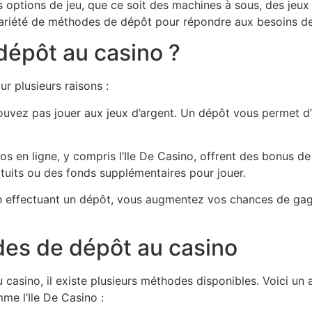
s options de jeu, que ce soit des machines à sous, des jeux
 variété de méthodes de dépôt pour répondre aux besoins d
dépôt au casino ?
r plusieurs raisons :
uvez pas jouer aux jeux d’argent. Un dépôt vous permet d’
 en ligne, y compris l’Ile De Casino, offrent des bonus de 
tuits ou des fonds supplémentaires pour jouer.
 effectuant un dépôt, vous augmentez vos chances de gagn
des de dépôt au casino
casino, il existe plusieurs méthodes disponibles. Voici un
e l’Ile De Casino :