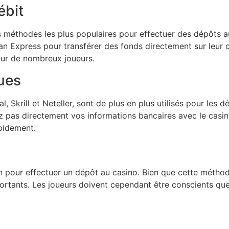
ébit
es méthodes les plus populaires pour effectuer des dépôts au
an Express pour transférer des fonds directement sur leur 
pour de nombreux joueurs.
ques
al, Skrill et Neteller, sont de plus en plus utilisés pour le
z pas directement vos informations bancaires avec le casi
pidement.
 pour effectuer un dépôt au casino. Bien que cette méthode
portants. Les joueurs doivent cependant être conscients qu