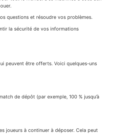
jouer.
vos questions et résoudre vos problèmes.
tir la sécurité de vos informations
ui peuvent être offerts. Voici quelques-uns
 match de dépôt (par exemple, 100 % jusqu’à
es joueurs à continuer à déposer. Cela peut