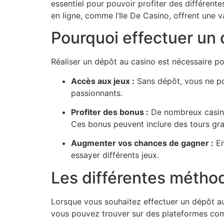
essentiel pour pouvoir profiter des différente
en ligne, comme l’Ile De Casino, offrent une
Pourquoi effectuer un 
Réaliser un dépôt au casino est nécessaire pou
Accès aux jeux :
Sans dépôt, vous ne po
passionnants.
Profiter des bonus :
De nombreux casinos
Ces bonus peuvent inclure des tours gra
Augmenter vos chances de gagner :
En
essayer différents jeux.
Les différentes métho
Lorsque vous souhaitez effectuer un dépôt au 
vous pouvez trouver sur des plateformes comm