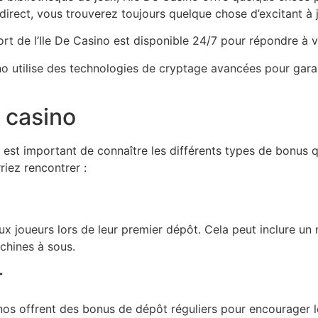
 direct, vous trouverez toujours quelque chose d’excitant à 
rt de l’Ile De Casino est disponible 24/7 pour répondre à 
no utilise des technologies de cryptage avancées pour garan
 casino
 est important de connaître les différents types de bonus q
iez rencontrer :
x joueurs lors de leur premier dépôt. Cela peut inclure un
chines à sous.
r
nos offrent des bonus de dépôt réguliers pour encourager l