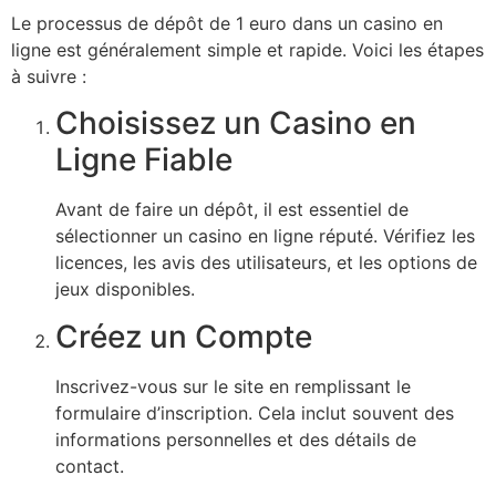
Le processus de dépôt de 1 euro dans un casino en
ligne est généralement simple et rapide. Voici les étapes
à suivre :
Choisissez un Casino en
Ligne Fiable
Avant de faire un dépôt, il est essentiel de
sélectionner un casino en ligne réputé. Vérifiez les
licences, les avis des utilisateurs, et les options de
jeux disponibles.
Créez un Compte
Inscrivez-vous sur le site en remplissant le
formulaire d’inscription. Cela inclut souvent des
informations personnelles et des détails de
contact.