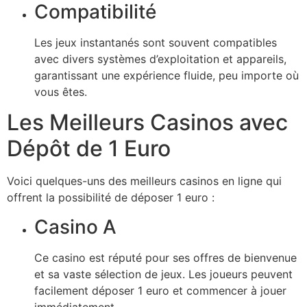
Compatibilité
Les jeux instantanés sont souvent compatibles
avec divers systèmes d’exploitation et appareils,
garantissant une expérience fluide, peu importe où
vous êtes.
Les Meilleurs Casinos avec
Dépôt de 1 Euro
Voici quelques-uns des meilleurs casinos en ligne qui
offrent la possibilité de déposer 1 euro :
Casino A
Ce casino est réputé pour ses offres de bienvenue
et sa vaste sélection de jeux. Les joueurs peuvent
facilement déposer 1 euro et commencer à jouer
immédiatement.