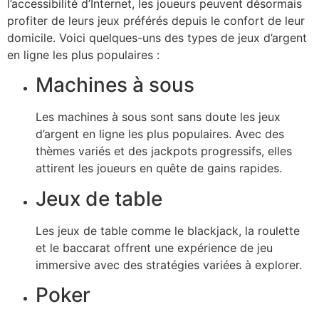
l’accessibilité d’Internet, les joueurs peuvent désormais
profiter de leurs jeux préférés depuis le confort de leur
domicile. Voici quelques-uns des types de jeux d’argent
en ligne les plus populaires :
Machines à sous
Les machines à sous sont sans doute les jeux
d’argent en ligne les plus populaires. Avec des
thèmes variés et des jackpots progressifs, elles
attirent les joueurs en quête de gains rapides.
Jeux de table
Les jeux de table comme le blackjack, la roulette
et le baccarat offrent une expérience de jeu
immersive avec des stratégies variées à explorer.
Poker