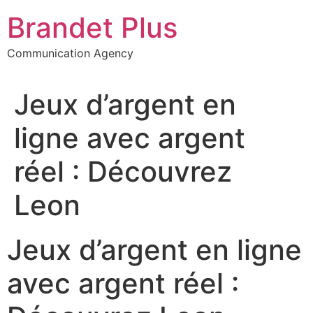
Aller
Brandet Plus
au
contenu
Communication Agency
Jeux d’argent en
ligne avec argent
réel : Découvrez
Leon
Jeux d’argent en ligne
avec argent réel :