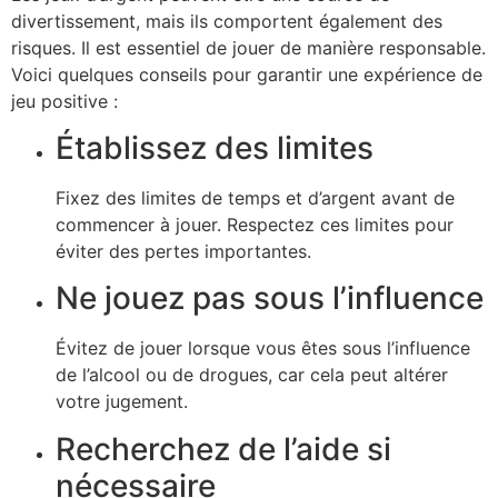
divertissement, mais ils comportent également des
risques. Il est essentiel de jouer de manière responsable.
Voici quelques conseils pour garantir une expérience de
jeu positive :
Établissez des limites
Fixez des limites de temps et d’argent avant de
commencer à jouer. Respectez ces limites pour
éviter des pertes importantes.
Ne jouez pas sous l’influence
Évitez de jouer lorsque vous êtes sous l’influence
de l’alcool ou de drogues, car cela peut altérer
votre jugement.
Recherchez de l’aide si
nécessaire