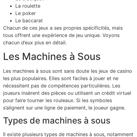
La roulette
Le poker
Le baccarat
Chacun de ces jeux a ses propres spécificités, mais
tous offrent une expérience de jeu unique. Voyons
chacun d’eux plus en détail.
Les Machines à Sous
Les machines à sous sont sans doute les jeux de casino
les plus populaires. Elles sont faciles à jouer et ne
nécessitent pas de compétences particulières. Les
joueurs insèrent des pièces ou utilisent un crédit virtuel
pour faire tourner les rouleaux. Si les symboles
s’alignent sur une ligne de paiement, le joueur gagne.
Types de machines à sous
Il existe plusieurs types de machines à sous, notamment