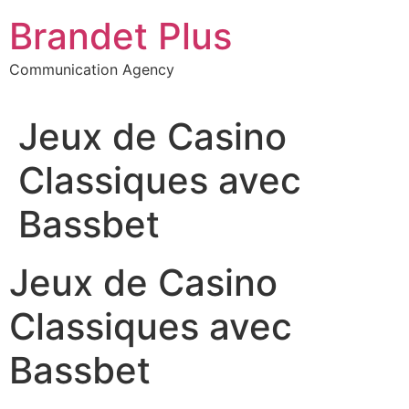
Aller
Brandet Plus
au
contenu
Communication Agency
Jeux de Casino
Classiques avec
Bassbet
Jeux de Casino
Classiques avec
Bassbet