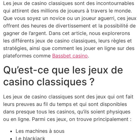
Les jeux de casino classiques sont des incontournables
qui attirent des millions de joueurs à travers le monde.
Que vous soyez un novice ou un joueur aguerri, ces jeux
offrent des heures de divertissement et la possibilité de
gagner de l’argent. Dans cet article, nous explorerons
les différents jeux de casino classiques, leurs règles et
stratégies, ainsi que comment les jouer en ligne sur des
plateformes comme
Bassbet casino
.
Qu’est-ce que les jeux de
casino classiques ?
Les jeux de casino classiques sont des jeux qui ont fait
leurs preuves au fil du temps et qui sont disponibles
dans presque tous les casinos, qu’ils soient physiques
ou en ligne. Parmi ces jeux, on trouve principalement :
Les machines à sous
Le blackjack