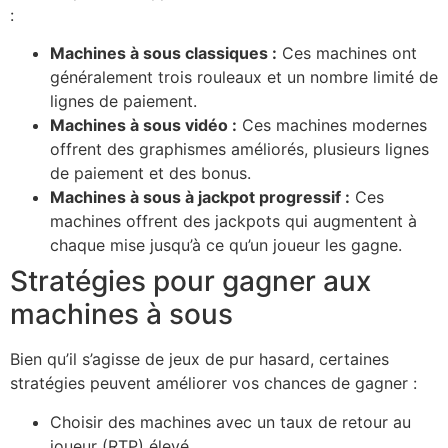
:
Machines à sous classiques :
Ces machines ont
généralement trois rouleaux et un nombre limité de
lignes de paiement.
Machines à sous vidéo :
Ces machines modernes
offrent des graphismes améliorés, plusieurs lignes
de paiement et des bonus.
Machines à sous à jackpot progressif :
Ces
machines offrent des jackpots qui augmentent à
chaque mise jusqu’à ce qu’un joueur les gagne.
Stratégies pour gagner aux
machines à sous
Bien qu’il s’agisse de jeux de pur hasard, certaines
stratégies peuvent améliorer vos chances de gagner :
Choisir des machines avec un taux de retour au
joueur (RTP) élevé.