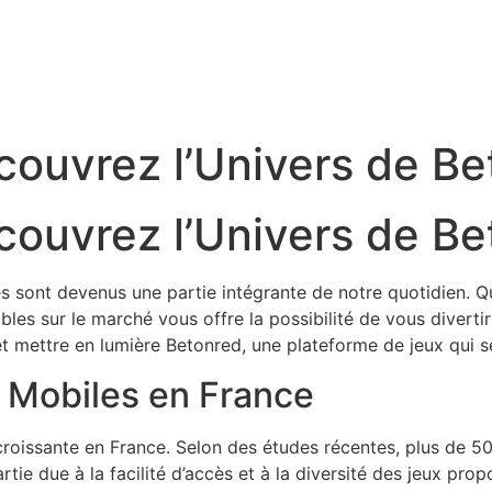
couvrez l’Univers de B
couvrez l’Univers de B
es sont devenus une partie intégrante de notre quotidien. 
bles sur le marché vous offre la possibilité de vous diverti
 et mettre en lumière Betonred, une plateforme de jeux qui 
x Mobiles en France
roissante en France. Selon des études récentes, plus de 50
ie due à la facilité d’accès et à la diversité des jeux pro