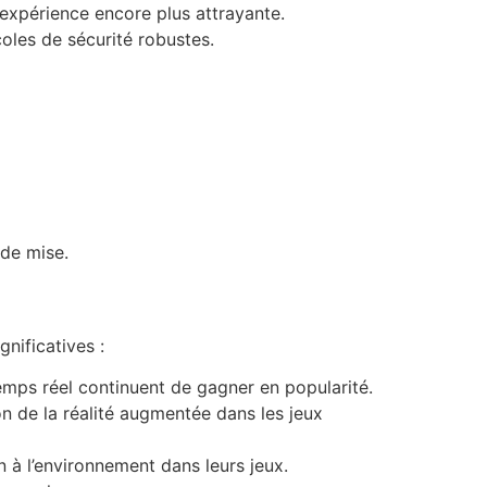
expérience encore plus attrayante.
oles de sécurité robustes.
 de mise.
nificatives :
emps réel continuent de gagner en popularité.
n de la réalité augmentée dans les jeux
 à l’environnement dans leurs jeux.