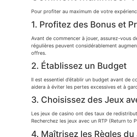
Pour profiter au maximum de votre expérience 
1. Profitez des Bonus et 
Avant de commencer à jouer, assurez-vous de 
régulières peuvent considérablement augmenter
offres.
2. Établissez un Budget
Il est essentiel d’établir un budget avant de
aidera à éviter les pertes excessives et à gar
3. Choisissez des Jeux av
Les jeux de casino ont des taux de redistribut
Recherchez les jeux avec un RTP (Return to P
4. Maîtrisez les Règles du