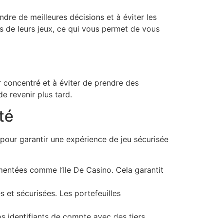
re de meilleures décisions et à éviter les
es de leurs jeux, ce qui vous permet de vous
r concentré et à éviter de prendre des
e revenir plus tard.
té
 pour garantir une expérience de jeu sécurisée
mentées comme l’Ile De Casino. Cela garantit
t sécurisées. Les portefeuilles
 identifiants de compte avec des tiers.