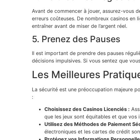
Avant de commencer à jouer, assurez-vous de 
erreurs coûteuses. De nombreux casinos en lig
entraîner avant de miser de l’argent réel.
5. Prenez des Pauses
Il est important de prendre des pauses réguli
décisions impulsives. Si vous sentez que vous 
Les Meilleures Pratiqu
La sécurité est une préoccupation majeure pou
:
Choisissez des Casinos Licenciés :
Assu
que les jeux sont équitables et que vos
Utilisez des Méthodes de Paiement Séc
électroniques et les cartes de crédit son
Protégez vos Informations Personnelle