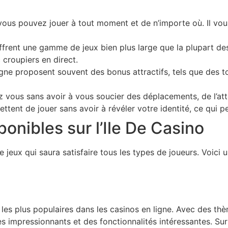
vous pouvez jouer à tout moment et de n’importe où. Il vous
ffrent une gamme de jeux bien plus large que la plupart des
 croupiers en direct.
gne proposent souvent des bonus attractifs, tels que des t
vous sans avoir à vous soucier des déplacements, de l’att
ttent de jouer sans avoir à révéler votre identité, ce qui p
onibles sur l’Ile De Casino
 jeux qui saura satisfaire tous les types de joueurs. Voici 
les plus populaires dans les casinos en ligne. Avec des th
es impressionnants et des fonctionnalités intéressantes. Su