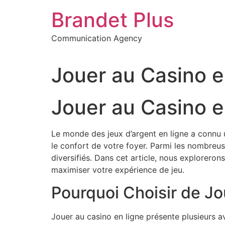
Aller
Brandet Plus
au
contenu
Communication Agency
Jouer au Casino e
Jouer au Casino e
Le monde des jeux d’argent en ligne a connu 
le confort de votre foyer. Parmi les nombreu
diversifiés. Dans cet article, nous exploreron
maximiser votre expérience de jeu.
Pourquoi Choisir de Jo
Jouer au casino en ligne présente plusieurs a