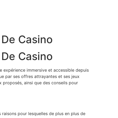
e De Casino
e De Casino
ne expérience immersive et accessible depuis
ue par ses offres attrayantes et ses jeux
ux proposés, ainsi que des conseils pour
 raisons pour lesquelles de plus en plus de