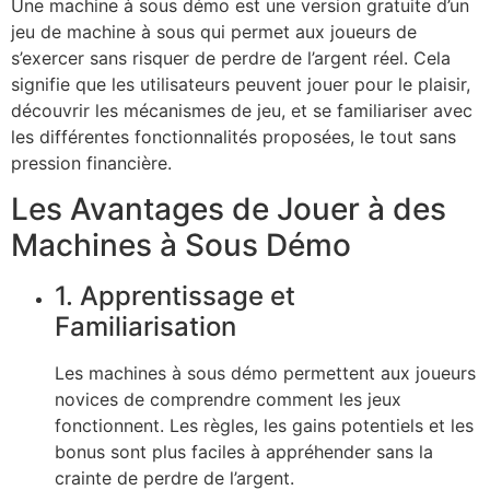
Une machine à sous démo est une version gratuite d’un
jeu de machine à sous qui permet aux joueurs de
s’exercer sans risquer de perdre de l’argent réel. Cela
signifie que les utilisateurs peuvent jouer pour le plaisir,
découvrir les mécanismes de jeu, et se familiariser avec
les différentes fonctionnalités proposées, le tout sans
pression financière.
Les Avantages de Jouer à des
Machines à Sous Démo
1. Apprentissage et
Familiarisation
Les machines à sous démo permettent aux joueurs
novices de comprendre comment les jeux
fonctionnent. Les règles, les gains potentiels et les
bonus sont plus faciles à appréhender sans la
crainte de perdre de l’argent.