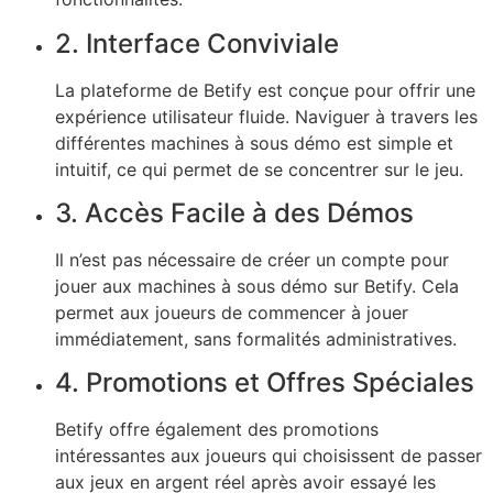
2. Interface Conviviale
La plateforme de Betify est conçue pour offrir une
expérience utilisateur fluide. Naviguer à travers les
différentes machines à sous démo est simple et
intuitif, ce qui permet de se concentrer sur le jeu.
3. Accès Facile à des Démos
Il n’est pas nécessaire de créer un compte pour
jouer aux machines à sous démo sur Betify. Cela
permet aux joueurs de commencer à jouer
immédiatement, sans formalités administratives.
4. Promotions et Offres Spéciales
Betify offre également des promotions
intéressantes aux joueurs qui choisissent de passer
aux jeux en argent réel après avoir essayé les