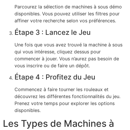
Parcourez la sélection de machines à sous démo
disponibles. Vous pouvez utiliser les filtres pour
affiner votre recherche selon vos préférences.
Étape 3 : Lancez le Jeu
Une fois que vous avez trouvé la machine à sous
qui vous intéresse, cliquez dessus pour
commencer à jouer. Vous n’aurez pas besoin de
vous inscrire ou de faire un dépôt.
Étape 4 : Profitez du Jeu
Commencez à faire tourner les rouleaux et
découvrez les différentes fonctionnalités du jeu.
Prenez votre temps pour explorer les options
disponibles.
Les Types de Machines à