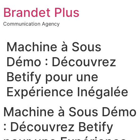
Aller
Brandet Plus
au
contenu
Communication Agency
Machine à Sous
Démo : Découvrez
Betify pour une
Expérience Inégalée
Machine à Sous Démo
: Découvrez Betify