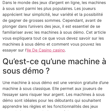
Dans le monde des jeux d’argent en ligne, les machines
à sous sont parmi les plus populaires. Les joueurs
apprécient leur simplicité, leur variété et la possibilité
de gagner de grosses sommes. Cependant, avant de
plonger dans l’univers des jeux, il est essentiel de se
familiariser avec les machines à sous démo. Cet article
vous expliquera tout ce que vous devez savoir sur les
machines à sous démo et comment vous pouvez les
essayer sur l’
Ile De Casino casino
.
Qu’est-ce qu’une machine à
sous démo ?
Une machine à sous démo est une version gratuite d’une
machine à sous classique. Elle permet aux joueurs de
l’essayer sans risquer leur argent. Les machines à sous
démo sont idéales pour les débutants qui souhaitent
apprendre les règles et les fonctionnalités des jeux