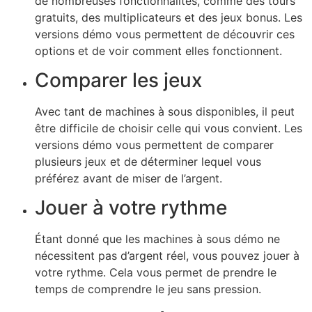
de nombreuses fonctionnalités, comme des tours
gratuits, des multiplicateurs et des jeux bonus. Les
versions démo vous permettent de découvrir ces
options et de voir comment elles fonctionnent.
Comparer les jeux
Avec tant de machines à sous disponibles, il peut
être difficile de choisir celle qui vous convient. Les
versions démo vous permettent de comparer
plusieurs jeux et de déterminer lequel vous
préférez avant de miser de l’argent.
Jouer à votre rythme
Étant donné que les machines à sous démo ne
nécessitent pas d’argent réel, vous pouvez jouer à
votre rythme. Cela vous permet de prendre le
temps de comprendre le jeu sans pression.