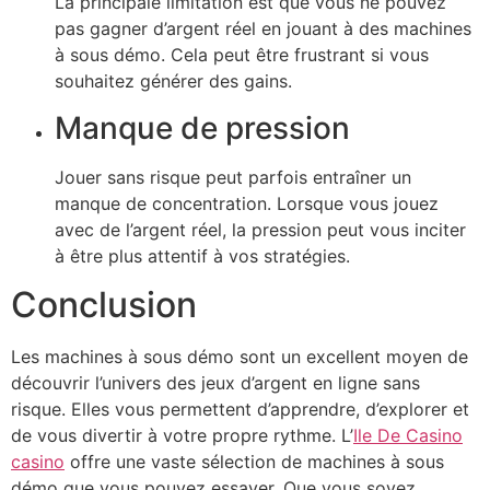
La principale limitation est que vous ne pouvez
pas gagner d’argent réel en jouant à des machines
à sous démo. Cela peut être frustrant si vous
souhaitez générer des gains.
Manque de pression
Jouer sans risque peut parfois entraîner un
manque de concentration. Lorsque vous jouez
avec de l’argent réel, la pression peut vous inciter
à être plus attentif à vos stratégies.
Conclusion
Les machines à sous démo sont un excellent moyen de
découvrir l’univers des jeux d’argent en ligne sans
risque. Elles vous permettent d’apprendre, d’explorer et
de vous divertir à votre propre rythme. L’
Ile De Casino
casino
offre une vaste sélection de machines à sous
démo que vous pouvez essayer. Que vous soyez