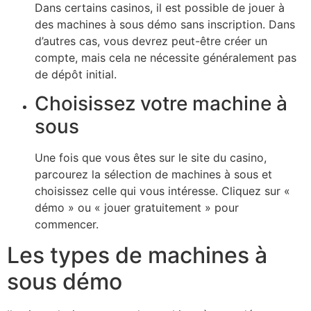
Dans certains casinos, il est possible de jouer à
des machines à sous démo sans inscription. Dans
d’autres cas, vous devrez peut-être créer un
compte, mais cela ne nécessite généralement pas
de dépôt initial.
Choisissez votre machine à
sous
Une fois que vous êtes sur le site du casino,
parcourez la sélection de machines à sous et
choisissez celle qui vous intéresse. Cliquez sur «
démo » ou « jouer gratuitement » pour
commencer.
Les types de machines à
sous démo