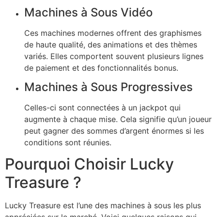
Machines à Sous Vidéo
Ces machines modernes offrent des graphismes
de haute qualité, des animations et des thèmes
variés. Elles comportent souvent plusieurs lignes
de paiement et des fonctionnalités bonus.
Machines à Sous Progressives
Celles-ci sont connectées à un jackpot qui
augmente à chaque mise. Cela signifie qu’un joueur
peut gagner des sommes d’argent énormes si les
conditions sont réunies.
Pourquoi Choisir Lucky
Treasure ?
Lucky Treasure est l’une des machines à sous les plus