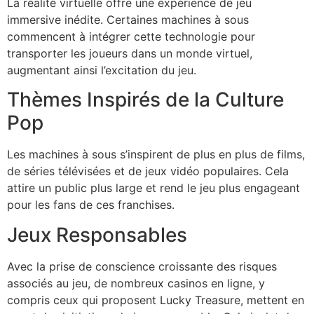
La réalité virtuelle offre une expérience de jeu
immersive inédite. Certaines machines à sous
commencent à intégrer cette technologie pour
transporter les joueurs dans un monde virtuel,
augmentant ainsi l’excitation du jeu.
Thèmes Inspirés de la Culture
Pop
Les machines à sous s’inspirent de plus en plus de films,
de séries télévisées et de jeux vidéo populaires. Cela
attire un public plus large et rend le jeu plus engageant
pour les fans de ces franchises.
Jeux Responsables
Avec la prise de conscience croissante des risques
associés au jeu, de nombreux casinos en ligne, y
compris ceux qui proposent Lucky Treasure, mettent en