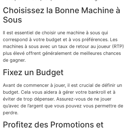
Choisissez la Bonne Machine à
Sous
Il est essentiel de choisir une machine à sous qui
correspond à votre budget et à vos préférences. Les
machines à sous avec un taux de retour au joueur (RTP)
plus élevé offrent généralement de meilleures chances
de gagner.
Fixez un Budget
Avant de commencer à jouer, il est crucial de définir un
budget. Cela vous aidera à gérer votre bankroll et à
éviter de trop dépenser. Assurez-vous de ne jouer
qu’avec de l’argent que vous pouvez vous permettre de
perdre.
Profitez des Promotions et