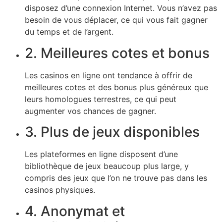
disposez d’une connexion Internet. Vous n’avez pas
besoin de vous déplacer, ce qui vous fait gagner
du temps et de l’argent.
2. Meilleures cotes et bonus
Les casinos en ligne ont tendance à offrir de
meilleures cotes et des bonus plus généreux que
leurs homologues terrestres, ce qui peut
augmenter vos chances de gagner.
3. Plus de jeux disponibles
Les plateformes en ligne disposent d’une
bibliothèque de jeux beaucoup plus large, y
compris des jeux que l’on ne trouve pas dans les
casinos physiques.
4. Anonymat et