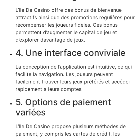
L’Ile De Casino offre des bonus de bienvenue
attractifs ainsi que des promotions régulières pour
récompenser les joueurs fidèles. Ces bonus
permettent d’augmenter le capital de jeu et
d’explorer davantage de jeux.
4. Une interface conviviale
La conception de l’application est intuitive, ce qui
facilite la navigation. Les joueurs peuvent
facilement trouver leurs jeux préférés et accéder
rapidement à leurs comptes.
5. Options de paiement
variées
L’Ile De Casino propose plusieurs méthodes de
paiement, y compris les cartes de crédit, les