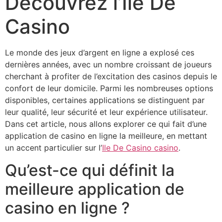
Découvrez l’Ile De
Casino
Le monde des jeux d’argent en ligne a explosé ces
dernières années, avec un nombre croissant de joueurs
cherchant à profiter de l’excitation des casinos depuis le
confort de leur domicile. Parmi les nombreuses options
disponibles, certaines applications se distinguent par
leur qualité, leur sécurité et leur expérience utilisateur.
Dans cet article, nous allons explorer ce qui fait d’une
application de casino en ligne la meilleure, en mettant
un accent particulier sur l’
Ile De Casino casino
.
Qu’est-ce qui définit la
meilleure application de
casino en ligne ?