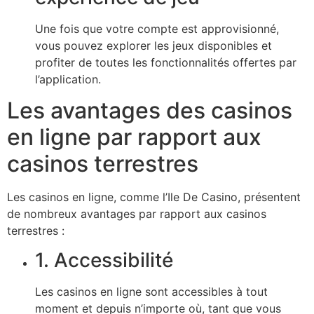
Une fois que votre compte est approvisionné,
vous pouvez explorer les jeux disponibles et
profiter de toutes les fonctionnalités offertes par
l’application.
Les avantages des casinos
en ligne par rapport aux
casinos terrestres
Les casinos en ligne, comme l’Ile De Casino, présentent
de nombreux avantages par rapport aux casinos
terrestres :
1. Accessibilité
Les casinos en ligne sont accessibles à tout
moment et depuis n’importe où, tant que vous