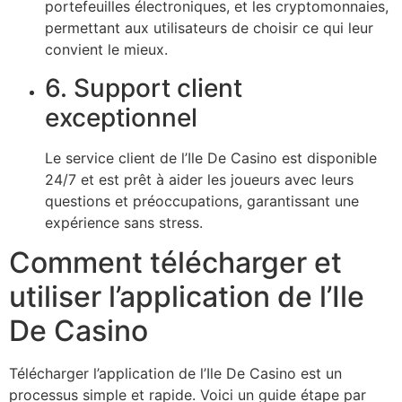
portefeuilles électroniques, et les cryptomonnaies,
permettant aux utilisateurs de choisir ce qui leur
convient le mieux.
6. Support client
exceptionnel
Le service client de l’Ile De Casino est disponible
24/7 et est prêt à aider les joueurs avec leurs
questions et préoccupations, garantissant une
expérience sans stress.
Comment télécharger et
utiliser l’application de l’Ile
De Casino
Télécharger l’application de l’Ile De Casino est un
processus simple et rapide. Voici un guide étape par