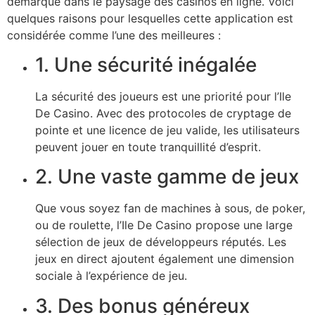
démarque dans le paysage des casinos en ligne. Voici
quelques raisons pour lesquelles cette application est
considérée comme l’une des meilleures :
1. Une sécurité inégalée
La sécurité des joueurs est une priorité pour l’Ile
De Casino. Avec des protocoles de cryptage de
pointe et une licence de jeu valide, les utilisateurs
peuvent jouer en toute tranquillité d’esprit.
2. Une vaste gamme de jeux
Que vous soyez fan de machines à sous, de poker,
ou de roulette, l’Ile De Casino propose une large
sélection de jeux de développeurs réputés. Les
jeux en direct ajoutent également une dimension
sociale à l’expérience de jeu.
3. Des bonus généreux