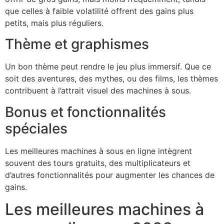
que celles à faible volatilité offrent des gains plus
petits, mais plus réguliers.
Thème et graphismes
Un bon thème peut rendre le jeu plus immersif. Que ce
soit des aventures, des mythes, ou des films, les thèmes
contribuent à l’attrait visuel des machines à sous.
Bonus et fonctionnalités
spéciales
Les meilleures machines à sous en ligne intègrent
souvent des tours gratuits, des multiplicateurs et
d’autres fonctionnalités pour augmenter les chances de
gains.
Les meilleures machines à