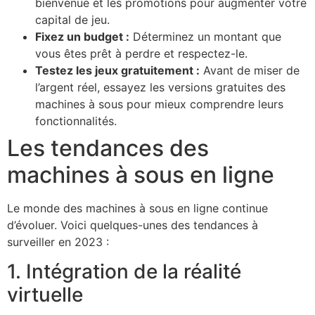
bienvenue et les promotions pour augmenter votre
capital de jeu.
Fixez un budget :
Déterminez un montant que
vous êtes prêt à perdre et respectez-le.
Testez les jeux gratuitement :
Avant de miser de
l’argent réel, essayez les versions gratuites des
machines à sous pour mieux comprendre leurs
fonctionnalités.
Les tendances des
machines à sous en ligne
Le monde des machines à sous en ligne continue
d’évoluer. Voici quelques-unes des tendances à
surveiller en 2023 :
1. Intégration de la réalité
virtuelle