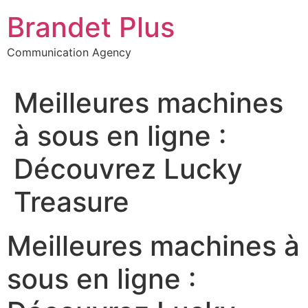
Aller
Brandet Plus
au
contenu
Communication Agency
Meilleures machines
à sous en ligne :
Découvrez Lucky
Treasure
Meilleures machines à
sous en ligne :