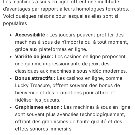
Les machines à sous en ligne offrent une multitude
d’avantages par rapport à leurs homologues terrestres.
Voici quelques raisons pour lesquelles elles sont si
populaires :
Accessibilité :
Les joueurs peuvent profiter des
machines à sous de n’importe où, à tout moment,
grâce aux plateformes en ligne.
Variété de jeux :
Les casinos en ligne proposent
une gamme impressionnante de jeux, des
classiques aux machines à sous vidéo modernes.
Bonus attractifs :
Les casinos en ligne, comme
Lucky Treasure, offrent souvent des bonus de
bienvenue et des promotions pour attirer et
fidéliser les joueurs.
Graphismes et son :
Les machines à sous en ligne
sont souvent plus avancées technologiquement,
offrant des graphismes de haute qualité et des
effets sonores immersifs.