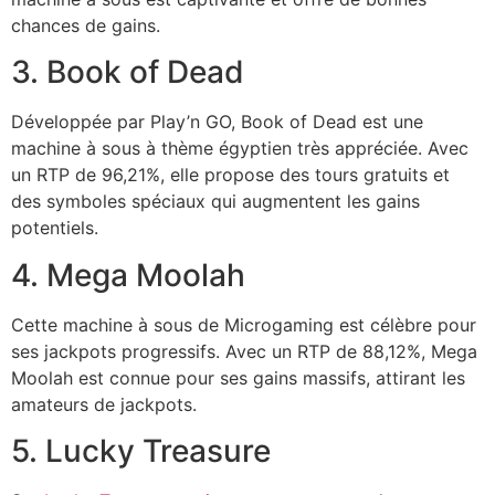
chances de gains.
3. Book of Dead
Développée par Play’n GO, Book of Dead est une
machine à sous à thème égyptien très appréciée. Avec
un RTP de 96,21%, elle propose des tours gratuits et
des symboles spéciaux qui augmentent les gains
potentiels.
4. Mega Moolah
Cette machine à sous de Microgaming est célèbre pour
ses jackpots progressifs. Avec un RTP de 88,12%, Mega
Moolah est connue pour ses gains massifs, attirant les
amateurs de jackpots.
5. Lucky Treasure