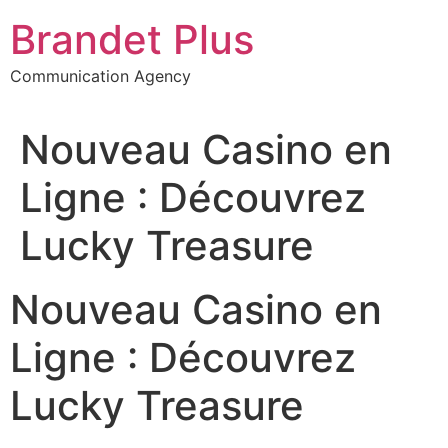
Aller
Brandet Plus
au
contenu
Communication Agency
Nouveau Casino en
Ligne : Découvrez
Lucky Treasure
Nouveau Casino en
Ligne : Découvrez
Lucky Treasure