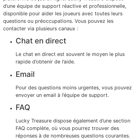
d’une équipe de support réactive et professionnelle,
disponible pour aider les joueurs avec toutes leurs
questions ou préoccupations. Vous pouvez les
contacter via plusieurs canaux :
Chat en direct
Le chat en direct est souvent le moyen le plus
rapide d’obtenir de l’aide.
Email
Pour des questions moins urgentes, vous pouvez
envoyer un email à l’équipe de support.
FAQ
Lucky Treasure dispose également d’une section
FAQ complète, où vous pourrez trouver des
réponses à de nombreuses questions courantes.