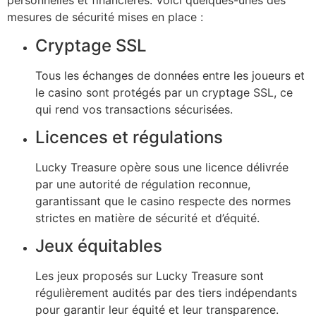
personnelles et financières. Voici quelques-unes des
mesures de sécurité mises en place :
Cryptage SSL
Tous les échanges de données entre les joueurs et
le casino sont protégés par un cryptage SSL, ce
qui rend vos transactions sécurisées.
Licences et régulations
Lucky Treasure opère sous une licence délivrée
par une autorité de régulation reconnue,
garantissant que le casino respecte des normes
strictes en matière de sécurité et d’équité.
Jeux équitables
Les jeux proposés sur Lucky Treasure sont
régulièrement audités par des tiers indépendants
pour garantir leur équité et leur transparence.