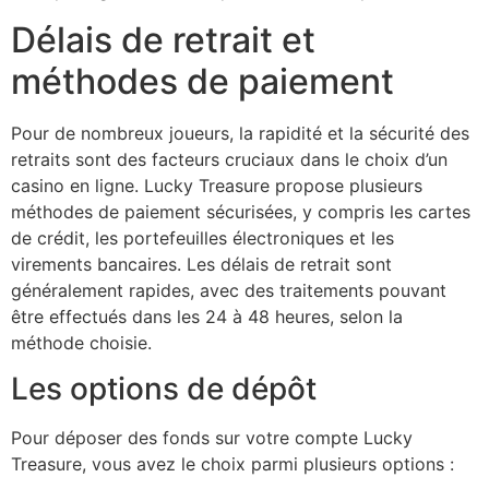
Délais de retrait et
méthodes de paiement
Pour de nombreux joueurs, la rapidité et la sécurité des
retraits sont des facteurs cruciaux dans le choix d’un
casino en ligne. Lucky Treasure propose plusieurs
méthodes de paiement sécurisées, y compris les cartes
de crédit, les portefeuilles électroniques et les
virements bancaires. Les délais de retrait sont
généralement rapides, avec des traitements pouvant
être effectués dans les 24 à 48 heures, selon la
méthode choisie.
Les options de dépôt
Pour déposer des fonds sur votre compte Lucky
Treasure, vous avez le choix parmi plusieurs options :