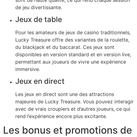
de jeu divertissante.
Jeux de table
Pour les amateurs de jeux de casino traditionnels,
Lucky Treasure offre des variantes de la roulette,
du blackjack et du baccarat. Ces jeux sont
disponibles en version standard et en version live,
permettant aux joueurs de vivre une expérience
immersive.
Jeux en direct
Les jeux en direct sont une des attractions
majeures de Lucky Treasure. Vous pouvez interagir
avec de vrais croupiers et d’autres joueurs, ce qui
rend l’expérience encore plus excitante.
Les bonus et promotions de