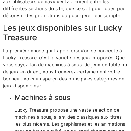
aux utilisateurs de naviguer facilement entre les
différentes sections du site, que ce soit pour jouer, pour
découvrir des promotions ou pour gérer leur compte.
Les jeux disponibles sur Lucky
Treasure
La première chose qui frappe lorsqu’on se connecte à
Lucky Treasure, c’est la variété des jeux proposés. Que
vous soyez fan de machines à sous, de jeux de table ou
de jeux en direct, vous trouverez certainement votre
bonheur. Voici un aperçu des principales catégories de
jeux disponibles :
Machines à sous
Lucky Treasure propose une vaste sélection de
machines à sous, allant des classiques aux titres
les plus récents. Les graphismes et les animations
sont de haute qualité, ce qui rend chaque session