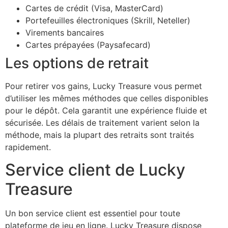
Cartes de crédit (Visa, MasterCard)
Portefeuilles électroniques (Skrill, Neteller)
Virements bancaires
Cartes prépayées (Paysafecard)
Les options de retrait
Pour retirer vos gains, Lucky Treasure vous permet
d’utiliser les mêmes méthodes que celles disponibles
pour le dépôt. Cela garantit une expérience fluide et
sécurisée. Les délais de traitement varient selon la
méthode, mais la plupart des retraits sont traités
rapidement.
Service client de Lucky
Treasure
Un bon service client est essentiel pour toute
plateforme de jeu en ligne. Lucky Treasure dispose