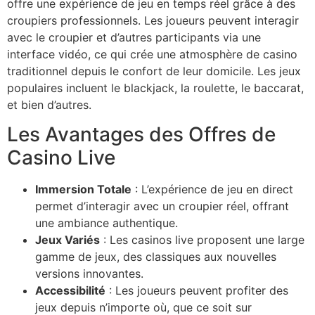
offre une expérience de jeu en temps réel grâce à des
croupiers professionnels. Les joueurs peuvent interagir
avec le croupier et d’autres participants via une
interface vidéo, ce qui crée une atmosphère de casino
traditionnel depuis le confort de leur domicile. Les jeux
populaires incluent le blackjack, la roulette, le baccarat,
et bien d’autres.
Les Avantages des Offres de
Casino Live
Immersion Totale
: L’expérience de jeu en direct
permet d’interagir avec un croupier réel, offrant
une ambiance authentique.
Jeux Variés
: Les casinos live proposent une large
gamme de jeux, des classiques aux nouvelles
versions innovantes.
Accessibilité
: Les joueurs peuvent profiter des
jeux depuis n’importe où, que ce soit sur