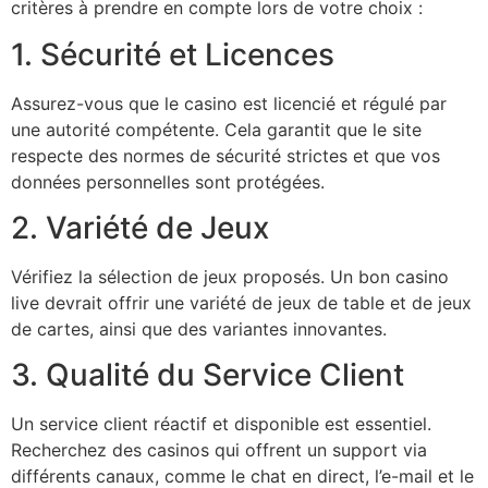
critères à prendre en compte lors de votre choix :
1. Sécurité et Licences
Assurez-vous que le casino est licencié et régulé par
une autorité compétente. Cela garantit que le site
respecte des normes de sécurité strictes et que vos
données personnelles sont protégées.
2. Variété de Jeux
Vérifiez la sélection de jeux proposés. Un bon casino
live devrait offrir une variété de jeux de table et de jeux
de cartes, ainsi que des variantes innovantes.
3. Qualité du Service Client
Un service client réactif et disponible est essentiel.
Recherchez des casinos qui offrent un support via
différents canaux, comme le chat en direct, l’e-mail et le