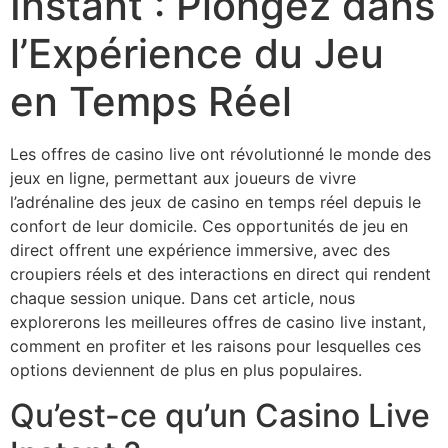
Instant : Plongez dans
l’Expérience du Jeu
en Temps Réel
Les offres de casino live ont révolutionné le monde des
jeux en ligne, permettant aux joueurs de vivre
l’adrénaline des jeux de casino en temps réel depuis le
confort de leur domicile. Ces opportunités de jeu en
direct offrent une expérience immersive, avec des
croupiers réels et des interactions en direct qui rendent
chaque session unique. Dans cet article, nous
explorerons les meilleures offres de casino live instant,
comment en profiter et les raisons pour lesquelles ces
options deviennent de plus en plus populaires.
Qu’est-ce qu’un Casino Live