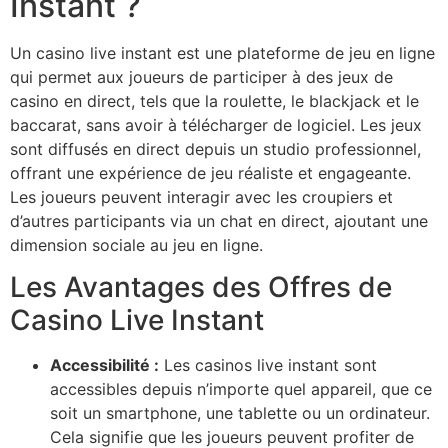
Instant ?
Un casino live instant est une plateforme de jeu en ligne
qui permet aux joueurs de participer à des jeux de
casino en direct, tels que la roulette, le blackjack et le
baccarat, sans avoir à télécharger de logiciel. Les jeux
sont diffusés en direct depuis un studio professionnel,
offrant une expérience de jeu réaliste et engageante.
Les joueurs peuvent interagir avec les croupiers et
d’autres participants via un chat en direct, ajoutant une
dimension sociale au jeu en ligne.
Les Avantages des Offres de
Casino Live Instant
Accessibilité :
Les casinos live instant sont
accessibles depuis n’importe quel appareil, que ce
soit un smartphone, une tablette ou un ordinateur.
Cela signifie que les joueurs peuvent profiter de