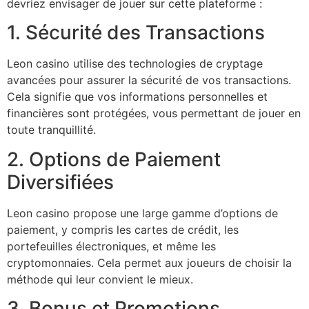
devriez envisager de jouer sur cette plateforme :
1. Sécurité des Transactions
Leon casino utilise des technologies de cryptage
avancées pour assurer la sécurité de vos transactions.
Cela signifie que vos informations personnelles et
financières sont protégées, vous permettant de jouer en
toute tranquillité.
2. Options de Paiement
Diversifiées
Leon casino propose une large gamme d’options de
paiement, y compris les cartes de crédit, les
portefeuilles électroniques, et même les
cryptomonnaies. Cela permet aux joueurs de choisir la
méthode qui leur convient le mieux.
3. Bonus et Promotions