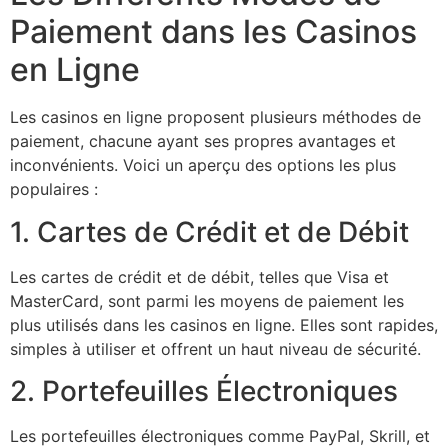
Paiement dans les Casinos
en Ligne
Les casinos en ligne proposent plusieurs méthodes de
paiement, chacune ayant ses propres avantages et
inconvénients. Voici un aperçu des options les plus
populaires :
1. Cartes de Crédit et de Débit
Les cartes de crédit et de débit, telles que Visa et
MasterCard, sont parmi les moyens de paiement les
plus utilisés dans les casinos en ligne. Elles sont rapides,
simples à utiliser et offrent un haut niveau de sécurité.
2. Portefeuilles Électroniques
Les portefeuilles électroniques comme PayPal, Skrill, et