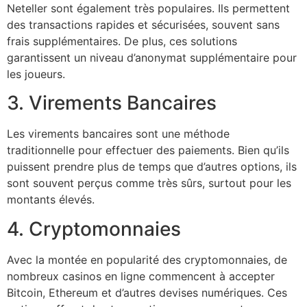
Neteller sont également très populaires. Ils permettent
des transactions rapides et sécurisées, souvent sans
frais supplémentaires. De plus, ces solutions
garantissent un niveau d’anonymat supplémentaire pour
les joueurs.
3. Virements Bancaires
Les virements bancaires sont une méthode
traditionnelle pour effectuer des paiements. Bien qu’ils
puissent prendre plus de temps que d’autres options, ils
sont souvent perçus comme très sûrs, surtout pour les
montants élevés.
4. Cryptomonnaies
Avec la montée en popularité des cryptomonnaies, de
nombreux casinos en ligne commencent à accepter
Bitcoin, Ethereum et d’autres devises numériques. Ces