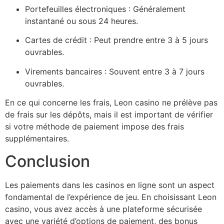
Portefeuilles électroniques : Généralement
instantané ou sous 24 heures.
Cartes de crédit : Peut prendre entre 3 à 5 jours
ouvrables.
Virements bancaires : Souvent entre 3 à 7 jours
ouvrables.
En ce qui concerne les frais, Leon casino ne prélève pas
de frais sur les dépôts, mais il est important de vérifier
si votre méthode de paiement impose des frais
supplémentaires.
Conclusion
Les paiements dans les casinos en ligne sont un aspect
fondamental de l’expérience de jeu. En choisissant Leon
casino, vous avez accès à une plateforme sécurisée
avec une variété d’options de paiement, des bonus