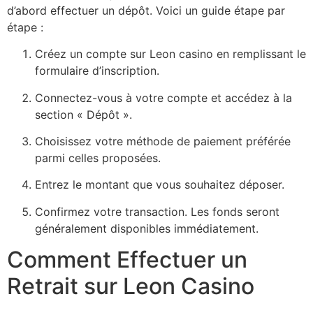
d’abord effectuer un dépôt. Voici un guide étape par
étape :
Créez un compte sur Leon casino en remplissant le
formulaire d’inscription.
Connectez-vous à votre compte et accédez à la
section « Dépôt ».
Choisissez votre méthode de paiement préférée
parmi celles proposées.
Entrez le montant que vous souhaitez déposer.
Confirmez votre transaction. Les fonds seront
généralement disponibles immédiatement.
Comment Effectuer un
Retrait sur Leon Casino