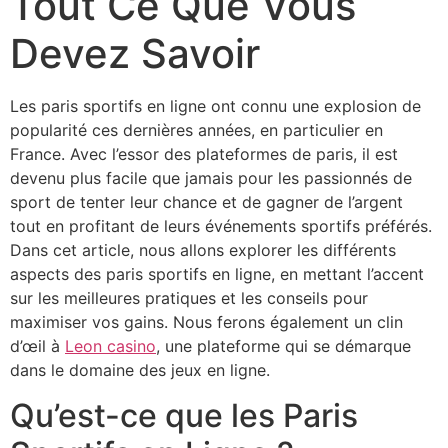
Tout Ce Que Vous
Devez Savoir
Les paris sportifs en ligne ont connu une explosion de
popularité ces dernières années, en particulier en
France. Avec l’essor des plateformes de paris, il est
devenu plus facile que jamais pour les passionnés de
sport de tenter leur chance et de gagner de l’argent
tout en profitant de leurs événements sportifs préférés.
Dans cet article, nous allons explorer les différents
aspects des paris sportifs en ligne, en mettant l’accent
sur les meilleures pratiques et les conseils pour
maximiser vos gains. Nous ferons également un clin
d’œil à
Leon casino
, une plateforme qui se démarque
dans le domaine des jeux en ligne.
Qu’est-ce que les Paris