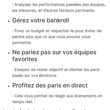
: Analysez les performances passées des équipes,
les blessures, et d’autres facteurs pertinents.
Gérez votre bankroll
: Fixez un budget et respectez-le pour éviter de
perdre plus que ce que vous pouvez vous
permettre.
Ne pariez pas sur vos équipes
favorites
: Essayez de rester objectif et d’éviter les paris
basés sur vos émotions.
Profitez des paris en direct
: Cela vous permet de réagir aux événements en
temps réel.