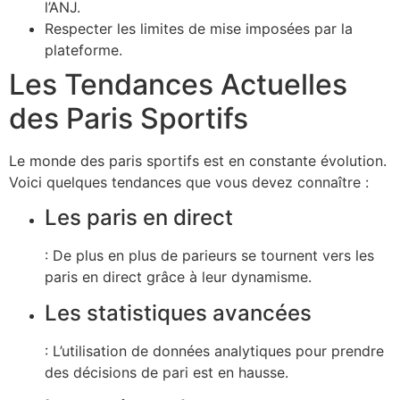
l’ANJ.
Respecter les limites de mise imposées par la
plateforme.
Les Tendances Actuelles
des Paris Sportifs
Le monde des paris sportifs est en constante évolution.
Voici quelques tendances que vous devez connaître :
Les paris en direct
: De plus en plus de parieurs se tournent vers les
paris en direct grâce à leur dynamisme.
Les statistiques avancées
: L’utilisation de données analytiques pour prendre
des décisions de pari est en hausse.