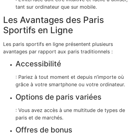
tant sur ordinateur que sur mobile.
Les Avantages des Paris
Sportifs en Ligne
Les paris sportifs en ligne présentent plusieurs
avantages par rapport aux paris traditionnels :
Accessibilité
: Pariez à tout moment et depuis n’importe où
grâce à votre smartphone ou votre ordinateur.
Options de paris variées
: Vous avez accès à une multitude de types de
paris et de marchés.
Offres de bonus