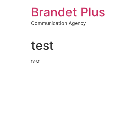
Aller
Brandet Plus
au
contenu
Communication Agency
test
test