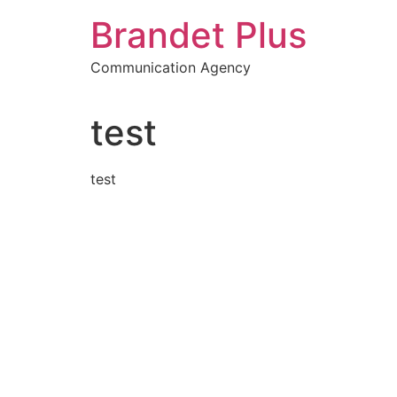
Aller
Brandet Plus
au
contenu
Communication Agency
test
test